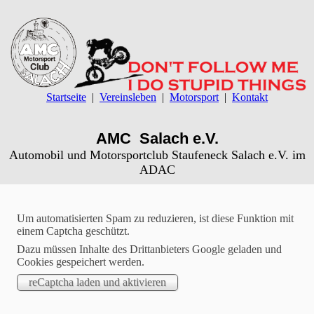
Startseite
Vereinsleben
Motorsport
Kontakt
AMC Salach e.V.
Automobil und Motorsportclub Staufeneck Salach e.V. im
ADAC
Willkommen beim AMC Salach
Um automatisierten Spam zu reduzieren, ist diese Funktion mit
einem Captcha geschützt.
Der AMC Salach e.V. besteht seit 1964. Unser motorsportlicher
Dazu müssen Inhalte des Drittanbieters Google geladen und
Schwerpunkt ist das Motorradtrial. Wir verfügen über ein
Cookies gespeichert werden.
eigenes Trainingsgelände am Ortsrand der Gemeinde. Der
Verein ist überregional bekannt durch die sportlichen Erfolge
unserer Vereinsmitglieder und die Veranstaltung von
Motorsportevents. Wir freuen uns über neue Vereinsmitglieder,
die sich motorsportlich betätigen wollen und dabei den Spaß am